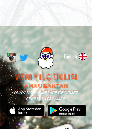
English
YENI YIL ÇEKILISI
AMA UZAKTAN
DÜNYANIN İLK MESAFE GEÇİRMEZ
ÇEKİLİŞ UYGULAMASI