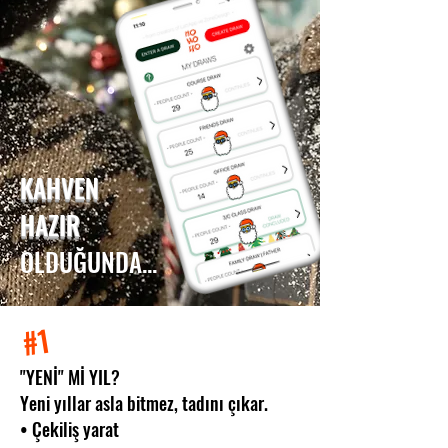
KAHVEN
HAZIR
OLDUĞUNDA...
#1
"YENİ" Mİ YIL
?
Yeni yıllar asla bitmez, tadını çıkar.
• Çekiliş yarat