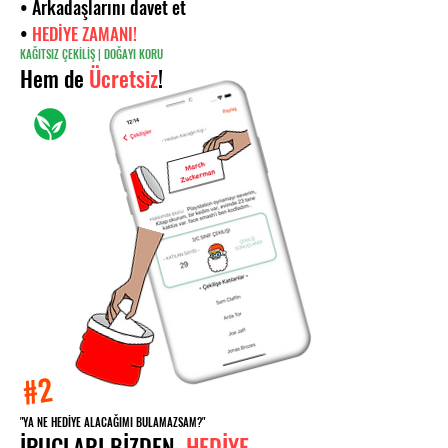
• Arkadaşlarını davet et
•
HEDİYE ZAMANI!
KAĞITSIZ ÇEKİLİŞ | DOĞAYI KORU
Hem de
Ücretsiz
!
#2
"YA NE HEDİYE ALACAĞIMI BULAMAZSAM?"
İPUÇLARI BİZDEN,
HEDİYE