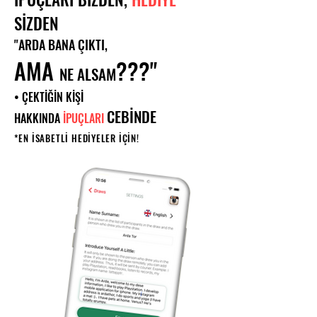
SİZDEN
"ARDA BANA ÇIKTI,
AMA
???"
NE ALSAM
• ÇEKTİĞİN KİŞİ
CEBİNDE
HAKKINDA
İPUÇLARI
*EN İSABETLİ HEDİYELER İÇİN!